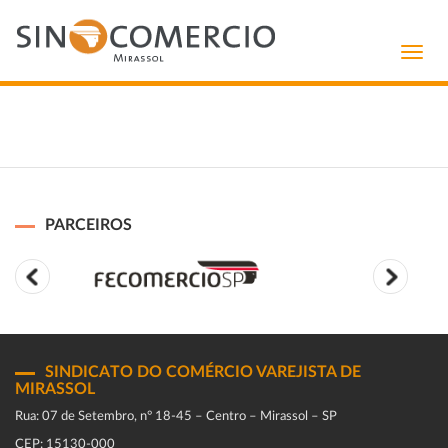
Toggl
navig
PARCEIROS
SINDICATO DO COMÉRCIO VAREJISTA DE
MIRASSOL
Rua: 07 de Setembro, n° 18-45 – Centro – Mirassol – SP
CEP: 15130-000