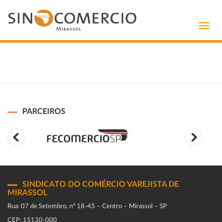
Toggl
navig
PARCEIROS
SINDICATO DO COMÉRCIO VAREJISTA DE
MIRASSOL
Rua: 07 de Setembro, n° 18-45 – Centro – Mirassol – SP
CEP: 15130-000