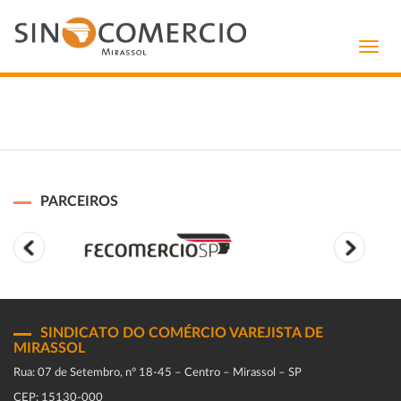
Toggl
navig
PARCEIROS
SINDICATO DO COMÉRCIO VAREJISTA DE
MIRASSOL
Rua: 07 de Setembro, n° 18-45 – Centro – Mirassol – SP
CEP: 15130-000