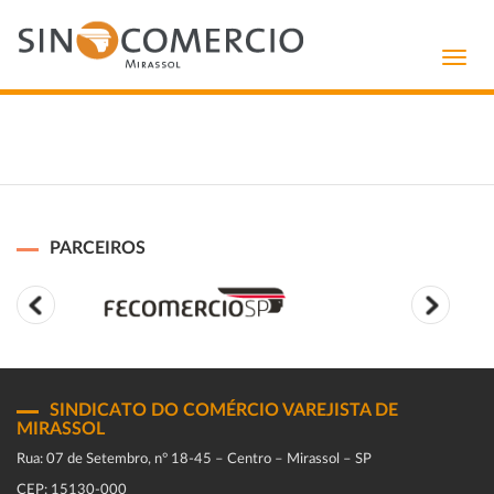
Toggl
navig
PARCEIROS
SINDICATO DO COMÉRCIO VAREJISTA DE
MIRASSOL
Rua: 07 de Setembro, n° 18-45 – Centro – Mirassol – SP
CEP: 15130-000