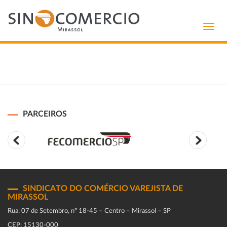
Toggl
navig
PARCEIROS
SINDICATO DO COMÉRCIO VAREJISTA DE
MIRASSOL
Rua: 07 de Setembro, n° 18-45 – Centro – Mirassol – SP
CEP: 15130-000