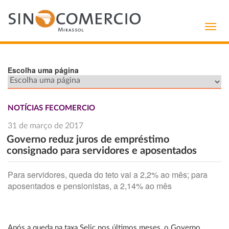
Toggl
navig
Escolha uma página
NOTÍCIAS FECOMERCIO
31 de março de 2017
Governo reduz juros de empréstimo
consignado para servidores e aposentados
Para servidores, queda do teto vai a 2,2% ao mês; para
aposentados e pensionistas, a 2,14% ao mês
Após a queda na taxa Selic nos últimos meses, o Governo