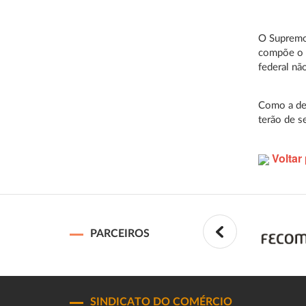
O Supremo 
compõe o f
federal nã
Como a dec
terão de s
Voltar 
PARCEIROS
SINDICATO DO COMÉRCIO