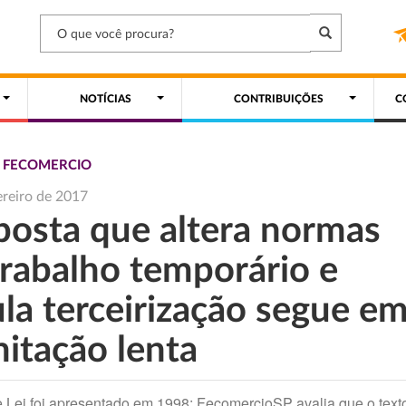
NOTÍCIAS
CONTRIBUIÇÕES
C
S FECOMERCIO
ereiro de 2017
posta que altera normas
trabalho temporário e
ula terceirização segue e
mitação lenta
e Lei foi apresentado em 1998; FecomercioSP avalia que o text