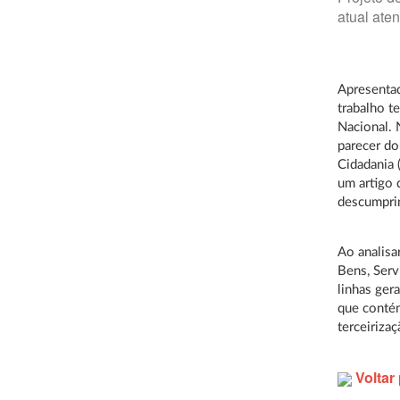
atual aten
Apresentad
trabalho t
Nacional. 
parecer do
Cidadania 
um artigo 
descumprim
Ao analisa
Bens, Serv
linhas gera
que contém
terceiriza
Voltar 