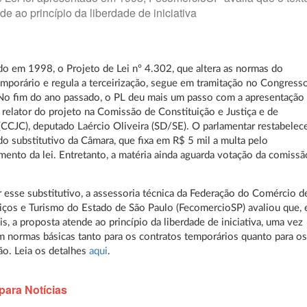
de ao princípio da liberdade de iniciativa
o em 1998, o Projeto de Lei nº 4.302, que altera as normas do
emporário e regula a terceirização, segue em tramitação no Congress
No fim do ano passado, o PL deu mais um passo com a apresentação
 relator do projeto na Comissão de Constituição e Justiça e de
(CCJC), deputado Laércio Oliveira (SD/SE). O parlamentar restabelec
do substitutivo da Câmara, que fixa em R$ 5 mil a multa pelo
ento da lei. Entretanto, a matéria ainda aguarda votação da comissã
r esse substitutivo, a assessoria técnica da Federação do Comércio d
iços e Turismo do Estado de São Paulo (FecomercioSP) avaliou que,
is, a proposta atende ao princípio da liberdade de iniciativa, uma vez
 normas básicas tanto para os contratos temporários quanto para os
ção. Leia os detalhes
aqui
.
para Notícias