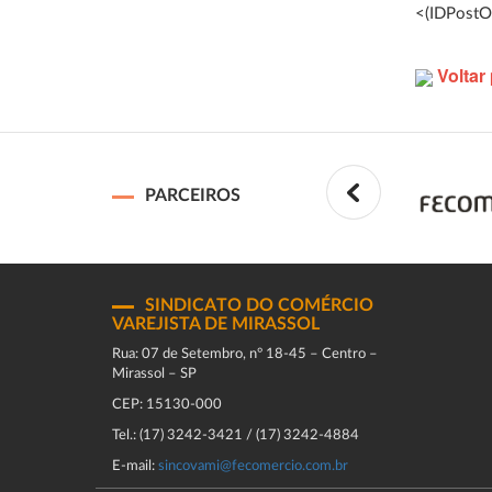
<(IDPostO
Voltar 
PARCEIROS
SINDICATO DO COMÉRCIO
VAREJISTA DE MIRASSOL
Rua: 07 de Setembro, n° 18-45 – Centro –
Mirassol – SP
CEP: 15130-000
Tel.: (17) 3242-3421 / (17) 3242-4884
E-mail:
sincovami@fecomercio.com.br