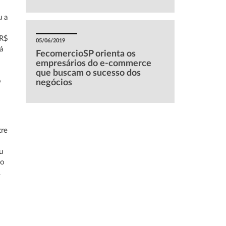
u a
 R$
05/06/2019
á
FecomercioSP orienta os
empresários do e-commerce
que buscam o sucesso dos
o
negócios
tre
u
do
1