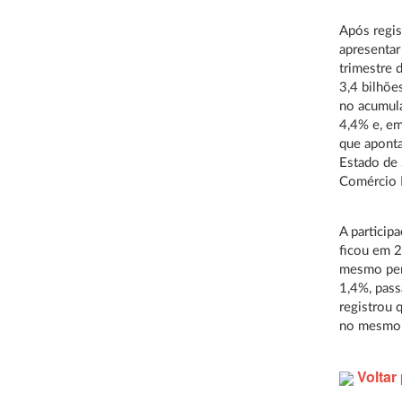
Após regis
apresentar
trimestre 
3,4 bilhõ
no acumula
4,4% e, em
que aponta
Estado de 
Comércio E
A particip
ficou em 2
mesmo per
1,4%, pass
registrou 
no mesmo 
Voltar 