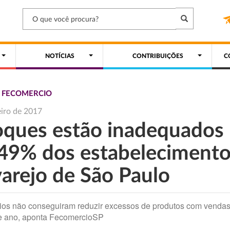
NOTÍCIAS
CONTRIBUIÇÕES
C
S FECOMERCIO
eiro de 2017
oques estão inadequados
49% dos estabeleciment
varejo de São Paulo
os não conseguiram reduzir excessos de produtos com venda
de ano, aponta FecomercioSP