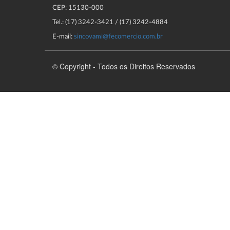
CEP: 15130-000
Tel.: (17) 3242-3421 / (17) 3242-4884
E-mail:
sincovami@fecomercio.com.br
© Copyright - Todos os Direitos Reservados