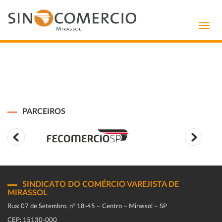
Toggl
navig
PARCEIROS
SINDICATO DO COMÉRCIO VAREJISTA DE
MIRASSOL
Rua: 07 de Setembro, n° 18-45 – Centro – Mirassol – SP
CEP: 15130-000